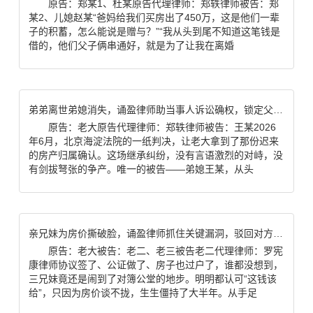
原告：郑某1、杜某原告代理律师：郑轶律师被告：郑
某2、儿媳赵某“爸妈给我们买房出了450万，这是他们一辈
子的积蓄，怎么能说是赠与？”“我从头到尾不知道这笔钱是
借的，他们父子俩串通好，就是为了让我在离婚
弟弟离世弟媳消失，诵盈律师助当事人诉讼确权，锁定父亲房产100%继承权
原告：老大原告代理律师：郑轶律师被告：王某2026
年6月，北京海淀法院的一纸判决，让老大拿到了那份迟来
的房产归属确认。这场继承纠纷，没有言语激烈的对峙，没
有剑拔弩张的争产。唯一的被告——弟媳王某，从头
亲兄妹为房价撕破脸，诵盈律师抓住关键漏洞，驳回对方全部诉求
原告：老大被告：老二、老三被告老二代理律师：罗宪
康律师协议签了、公证做了、房子也过户了，谁都没想到，
三兄妹竟还是闹到了对簿公堂的地步。明明都认可“这钱该
给”，只因为房价谈不拢，生生僵持了大半年。从手足