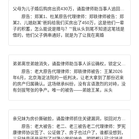
父母为儿子婚后购房出资430万，诵盈律师助当事人追回全部款项
原告：郑某1、杜某原告代理律师：郑轶律师被告：郑
某2、儿媳赵某“爸妈给我们买房出了450万，这是他们一辈
子的积蓄，怎么能说是赠与？”“我从头到尾不知道这笔钱是
借的，他们父子俩串通好，就是为了让我在离婚
弟弟离世弟媳消失，诵盈律师助当事人诉讼确权，锁定父亲房产100%继承权
原告：老大原告代理律师：郑轶律师被告：王某2026
年6月，北京海淀法院的一纸判决，让老大拿到了那份迟来
的房产归属确认。这场继承纠纷，没有言语激烈的对峙，没
有剑拔弩张的争产。唯一的被告——弟媳王某，从头
亲兄妹为房价撕破脸，诵盈律师抓住关键漏洞，驳回对方全部诉求
原告：老大被告：老二、老三被告老二代理律师：罗宪
康律师协议签了、公证做了、房子也过户了，谁都没想到，
三兄妹竟还是闹到了对簿公堂的地步。明明都认可“这钱该