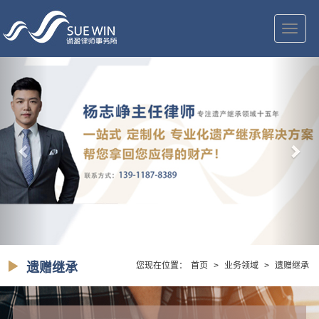
切
换
导
航
遗赠继承
您现在位置：
首页
>
业务领域
>
遗赠继承