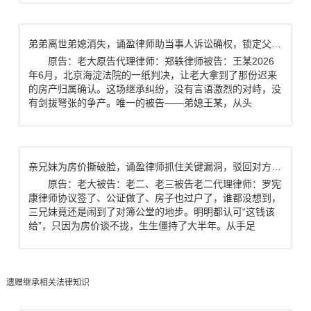
弟弟离世弟媳消失，诵盈律师助当事人诉讼确权，锁定父亲房产100%继承权
原告：老大原告代理律师：郑轶律师被告：王某2026
年6月，北京海淀法院的一纸判决，让老大拿到了那份迟来
的房产归属确认。这场继承纠纷，没有言语激烈的对峙，没
有剑拔弩张的争产。唯一的被告——弟媳王某，从头
亲兄妹为房价撕破脸，诵盈律师抓住关键漏洞，驳回对方全部诉求
原告：老大被告：老二、老三被告老二代理律师：罗宪
康律师协议签了、公证做了、房子也过户了，谁都没想到，
三兄妹竟还是闹到了对簿公堂的地步。明明都认可“这钱该
给”，只因为房价谈不拢，生生僵持了大半年。从手足
遗赠继承相关法律知识