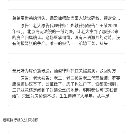
弟弟离世弟媳消失，诵盈律师助当事人诉讼确权，锁定父亲房产100%继承权
原告：老大原告代理律师：郑轶律师被告：王某2026
年6月，北京海淀法院的一纸判决，让老大拿到了那份迟来
的房产归属确认。这场继承纠纷，没有言语激烈的对峙，没
有剑拔弩张的争产。唯一的被告——弟媳王某，从头
亲兄妹为房价撕破脸，诵盈律师抓住关键漏洞，驳回对方全部诉求
原告：老大被告：老二、老三被告老二代理律师：罗宪
康律师协议签了、公证做了、房子也过户了，谁都没想到，
三兄妹竟还是闹到了对簿公堂的地步。明明都认可“这钱该
给”，只因为房价谈不拢，生生僵持了大半年。从手足
遗嘱执行相关法律知识