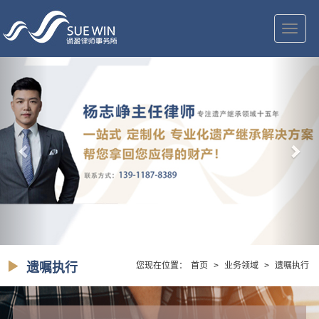
切
换
导
航
遗嘱执行
您现在位置：
首页
>
业务领域
>
遗嘱执行