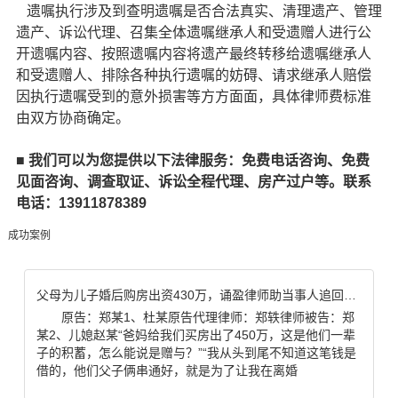
遗嘱执行涉及到查明遗嘱是否合法真实、清理遗产、管理
遗产、诉讼代理、召集全体遗嘱继承人和受遗赠人进行公
开遗嘱内容、按照遗嘱内容将遗产最终转移给遗嘱继承人
和受遗赠人、排除各种执行遗嘱的妨碍、请求继承人赔偿
因执行遗嘱受到的意外损害等方方面面，具体律师费标准
由双方协商确定。
■
我们可以为您提供以下法律服务：免费电话咨询、免费
见面咨询、调查取证、诉讼全程代理、房产过户等。联系
电话：13911878389
成功案例
父母为儿子婚后购房出资430万，诵盈律师助当事人追回全部款项
原告：郑某1、杜某原告代理律师：郑轶律师被告：郑
某2、儿媳赵某“爸妈给我们买房出了450万，这是他们一辈
子的积蓄，怎么能说是赠与？”“我从头到尾不知道这笔钱是
借的，他们父子俩串通好，就是为了让我在离婚