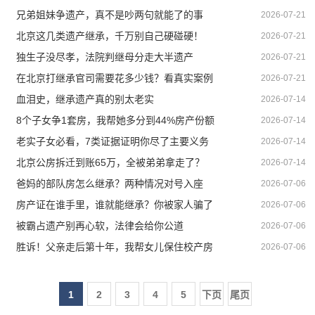
兄弟姐妹争遗产，真不是吵两句就能了的事
2026-07-21
北京这几类遗产继承，千万别自己硬碰硬！
2026-07-21
独生子没尽孝，法院判继母分走大半遗产
2026-07-21
在北京打继承官司需要花多少钱？看真实案例
2026-07-21
血泪史，继承遗产真的别太老实
2026-07-14
8个子女争1套房，我帮她多分到44%房产份额
2026-07-14
老实子女必看，7类证据证明你尽了主要义务
2026-07-14
北京公房拆迁到账65万，全被弟弟拿走了？
2026-07-14
爸妈的部队房怎么继承？两种情况对号入座
2026-07-06
房产证在谁手里，谁就能继承？你被家人骗了
2026-07-06
被霸占遗产别再心软，法律会给你公道
2026-07-06
胜诉！父亲走后第十年，我帮女儿保住校产房
2026-07-06
1
2
3
4
5
下页
尾页