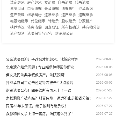
法定继承
房产继承
立遗嘱
自书遗嘱
代书遗嘱
遗嘱见证
口头遗嘱
录音遗嘱
遗嘱执行
继承诉讼
遗产管理
继承纠纷
遗赠继承
遗产继承
遗嘱继承
宅基地继承
代位继承
转继承
股权继承
分家析产
扶养协议
债务清偿
调查取证
所有权确认
共有物分割
遗产规划
遗嘱保管与宣布
继承权公证
父亲遗嘱强迫儿子改名才能继承，法院这样判
2026-08-05
北京遗产继承问题 | 专业继承律师帮你解决
2026-08-05
侄女凭民法典争叔叔房产，法院驳回！
2026-08-05
打继承官司主动告还是等着被告？3点说清
2026-08-05
谢贤遗嘱公布！四哥给所有国人上了一课
2026-07-27
宗馥莉资产被冻结？财富传承，远远不止是把钱分给谁
2026-07-27
同居32年未领证，继子被判有继承权！
2026-07-27
叔叔和侄女争上海一套房，法院这么判了！
2026-07-27