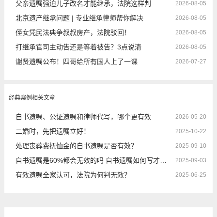
父亲遗嘱强迫儿子改名才能继承，法院这样判
2026-08-05
北京遗产继承问题 | 专业继承律师帮你解决
2026-08-05
侄女凭民法典争叔叔房产，法院驳回！
2026-08-05
打继承官司主动告还是等着被告？3点说清
2026-08-05
谢贤遗嘱公布！四哥给所有国人上了一课
2026-07-27
经典案例相关文章
自书遗嘱、公证遗嘱和律师代写，哪个更有效
2026-05-20
二婚时，先把遗嘱立好！
2025-10-22
处理丧葬费抚恤金的自书遗嘱是否有效？
2025-09-10
自书遗嘱是60%都会无效的吗 自书遗嘱如何写才有效
2025-09-03
有效遗嘱全家认可，法院为何判无效？
2025-06-25