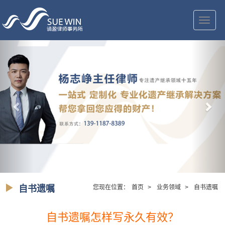
切
换
导
航
自书遗嘱
您现在位置：
首页
>
业务领域
>
自书遗嘱
自书遗嘱怎样写永久有效？