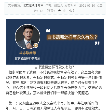
文章来源：
北京继承律师网
作者：创始人
发布时间：2021-06-10
点击
数：43
【字号：
大
中
小
】
自书遗嘱怎样写永久有效？
很多时候写了遗嘱，不代表遗嘱就肯定有效了，这里面考虑到
很多方面的因素，有特定的格式，有特定的签名等等一系列的情
况。有些朋友可能立遗嘱相对来说比较早，这个时候就有个担
心，担心这个遗嘱过一段时间之后就失去法律效力了，这样的话
自己也比较困扰，那么就让我们来一起解决这个问题吧。
第一：必须由立遗嘱人全文亲笔书写、签字，并注明所作的
年、月、日。自写遗嘱无需见证人在场见证，即具有法律效力。