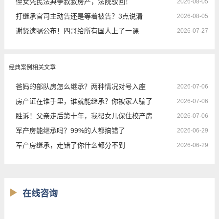
侄女凭民法典争叔叔房产，法院驳回！
2026-08-05
打继承官司主动告还是等着被告？3点说清
2026-08-05
谢贤遗嘱公布！四哥给所有国人上了一课
2026-07-27
经典案例相关文章
爸妈的部队房怎么继承？两种情况对号入座
2026-07-06
房产证在谁手里，谁就能继承？你被家人骗了
2026-07-06
胜诉！父亲走后第十年，我帮女儿保住校产房
2026-07-06
军产房能继承吗？99%的人都搞错了
2026-06-29
军产房继承，走错了你什么都分不到
2026-06-29
在线咨询