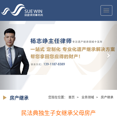
切
换
导
航
房产继承
您现在位置：
首页
>
业务领域
>
房产继承
民法典独生子女继承父母房产