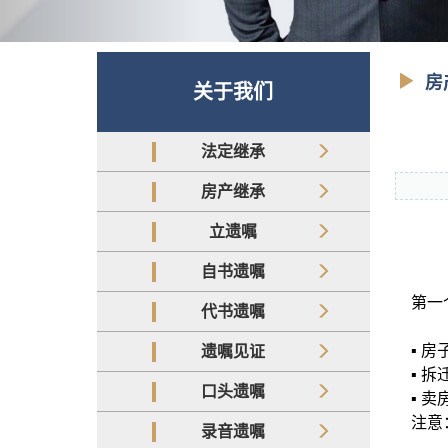
房
关于我们
法定继承
房产继承
立遗嘱
自书遗嘱
第一
代书遗嘱
▪️
遗嘱见证
▪️ 
口头遗嘱
▪️
注意
录音遗嘱