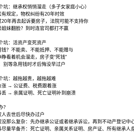
个坑：继承权悄悄溜走（多子女家庭小心）

 诉讼有规定，物权纠纷有20年时效

 超过20年再去起诉要房子，法院可能不支持你

 兄弟姐妹翻脸？到时连官司都打不赢

个坑：活资产变死资产

 急用钱？不能卖、不能抵押、不能赠与

 眼睁睁看着机会溜走，房子变“死钱”

：别等急用钱时才后悔没早过户

个坑：越拖越贵，越拖越难

房价涨 → 公证费、税费跟着涨

 材料丢 → 亲属证明、死亡证明补到崩溃

办？

产权人去世后尽快办过户 

 流程没那么复杂：先办继承公证或者继承诉讼，再到不动产登记中心
 材料尽量早备齐：死亡证明、亲属关系证明、房产证、所有继承人身