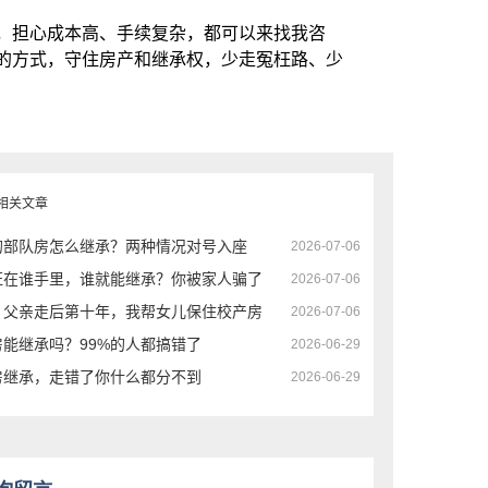
，担心成本高、手续复杂，都可以来找我咨
的方式，守住房产和继承权，少走冤枉路、少
相关文章
的部队房怎么继承？两种情况对号入座
2026-07-06
证在谁手里，谁就能继承？你被家人骗了
2026-07-06
！父亲走后第十年，我帮女儿保住校产房
2026-07-06
房能继承吗？99%的人都搞错了
2026-06-29
房继承，走错了你什么都分不到
2026-06-29