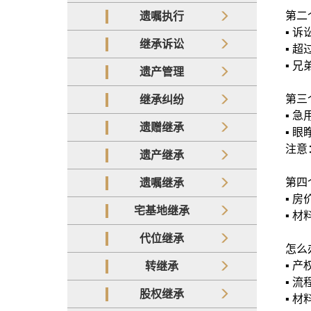
第二
遗嘱执行
▪️
继承诉讼
▪️
▪️
遗产管理
第三
继承纠纷
▪️
遗赠继承
▪️
注意
遗产继承
第四
遗嘱继承
▪️ 
宅基地继承
▪️
代位继承
怎么
▪️ 
转继承
▪️
股权继承
▪️