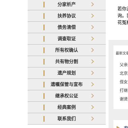
分家析产
若你
询。
扶养协议
花冤
债务清偿
调查取证
所有权确认
最新文
共有物分割
父亲
遗产规划
北京
侄女
遗嘱保管与宣布
打继
继承权公证
谢贤
经典案例
联系我们