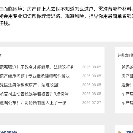
正面临困境：房产证上人去世不知道怎么过户、需准备哪些材料
我会用专业知识帮你理清思路、规避风险，指导你用最简单省钱
枉钱。
章
经典案例
遗嘱强迫儿子改名才能继承，法院这样判
爸妈
2026-08-05
遗产继承问题 | 专业继承律师帮你解决
房产
2026-08-05
凭民法典争叔叔房产，法院驳回！
胜诉
2026-08-05
承官司主动告还是等着被告？3点说清
军产
2026-08-05
遗嘱公布！四哥给所有国人上了一课
军产
2026-07-27