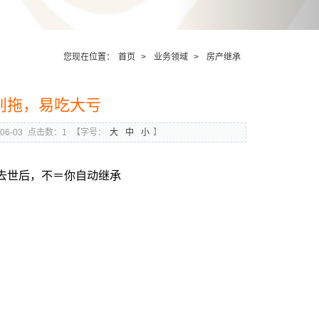
您现在位置：
首页
>
业务领域
>
房产继承
别拖，易吃大亏
6-03
点击数：1
【字号：
大
中
小
】
去世后，不＝你自动继承