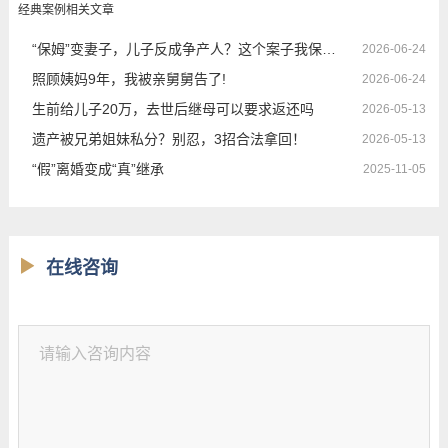
经典案例相关文章
“保姆”变妻子，儿子反成争产人？这个案子我保住了母亲的晚年
2026-06-24
照顾姨妈9年，我被亲舅舅告了!
2026-06-24
生前给儿子20万，去世后继母可以要求返还吗
2026-05-13
遗产被兄弟姐妹私分？别忍，3招合法拿回！
2026-05-13
“假”离婚变成“真”继承
2025-11-05
在线咨询