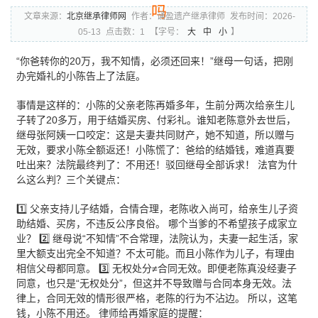
吗
文章来源：
北京继承律师网
作者：诵盈遗产继承律师
发布时间：2026-
05-13
点击数：1
【字号：
大
中
小
】
“你爸转你的20万，我不知情，必须还回来！”继母一句话，把刚
办完婚礼的小陈告上了法庭。
事情是这样的：小陈的父亲老陈再婚多年，生前分两次给亲生儿
子转了20多万，用于结婚买房、付彩礼。谁知老陈意外去世后，
继母张阿姨一口咬定：这是夫妻共同财产，她不知道，所以赠与
无效，要求小陈全额返还！小陈慌了：爸给的结婚钱，难道真要
吐出来？法院最终判了：不用还！驳回继母全部诉求！ 法官为什
么这么判？三个关键点：
1️⃣ 父亲支持儿子结婚，合情合理，老陈收入尚可，给亲生儿子资
助结婚、买房，不违反公序良俗。 哪个当爹的不希望孩子成家立
业？ 2️⃣ 继母说“不知情”不合常理，法院认为，夫妻一起生活，家
里大额支出完全不知道？不太可能。而且小陈作为儿子，有理由
相信父母都同意。 3️⃣ 无权处分≠合同无效。即便老陈真没经妻子
同意，也只是“无权处分”，但这并不导致赠与合同本身无效。法
律上，合同无效的情形很严格，老陈的行为不沾边。 所以，这笔
钱，小陈不用还。 律师给再婚家庭的提醒：