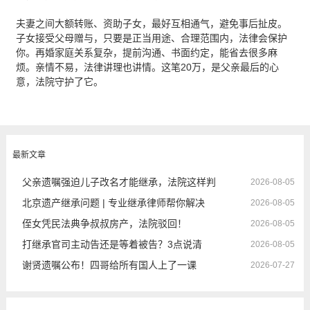
夫妻之间大额转账、资助子女，最好互相通气，避免事后扯皮。
子女接受父母赠与，只要是正当用途、合理范围内，法律会保护
你。再婚家庭关系复杂，提前沟通、书面约定，能省去很多麻
烦。亲情不易，法律讲理也讲情。这笔20万，是父亲最后的心
意，法院守护了它。
最新文章
父亲遗嘱强迫儿子改名才能继承，法院这样判
2026-08-05
北京遗产继承问题 | 专业继承律师帮你解决
2026-08-05
侄女凭民法典争叔叔房产，法院驳回！
2026-08-05
打继承官司主动告还是等着被告？3点说清
2026-08-05
谢贤遗嘱公布！四哥给所有国人上了一课
2026-07-27