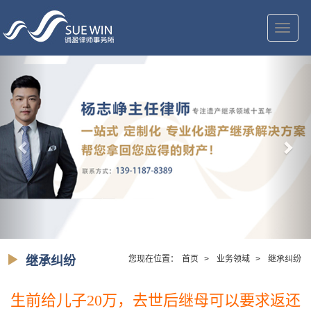
切
换
导
航
继承纠纷
您现在位置：
首页
>
业务领域
>
继承纠纷
生前给儿子20万，去世后继母可以要求返还