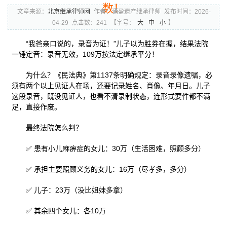
数！
文章来源：
北京继承律师网
作者：诵盈遗产继承律师
发布时间：2026-
04-29
点击数：241
【字号：
大
中
小
】
“我爸亲口说的，录音为证！”儿子以为胜券在握，结果法院
一锤定音：录音无效，109万按法定继承平分！
为什么？《民法典》第1137条明确规定：录音录像遗嘱，必
须有两个以上见证人在场，还要记录姓名、肖像、年月日。儿子
这段录音，既没见证人，也看不清录制状态，连形式要件都不满
足，直接作废。
最终法院怎么判？
✅ 患有小儿麻痹症的女儿：30万（生活困难，照顾多分）
✅ 承担主要照顾义务的女儿：16万（尽孝多，多分）
✅ 儿子：23万（没比姐妹多拿）
✅ 其余四个女儿：各10万