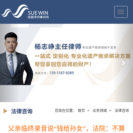
切
换
导
航
法律咨询
您现在位置：
首页
>
业务领域
>
法律咨询
父亲临终录音说“钱给孙女”，法院：不算