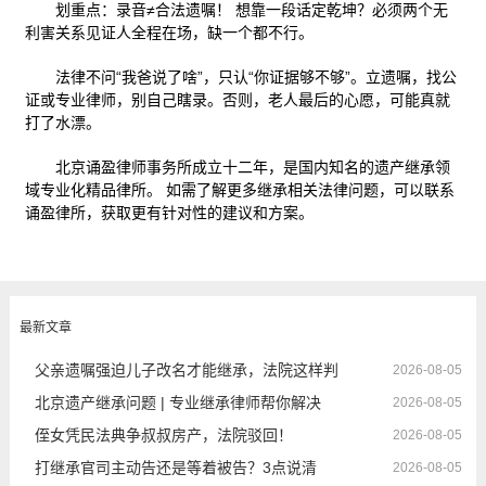
划重点：录音≠合法遗嘱！ 想靠一段话定乾坤？必须两个无
利害关系见证人全程在场，缺一个都不行。
法律不问“我爸说了啥”，只认“你证据够不够”。立遗嘱，找公
证或专业律师，别自己瞎录。否则，老人最后的心愿，可能真就
打了水漂。
北京诵盈律师事务所成立十二年，是国内知名的遗产继承领
域专业化精品律所。 如需了解更多继承相关法律问题，可以联系
诵盈律所，获取更有针对性的建议和方案。
最新文章
父亲遗嘱强迫儿子改名才能继承，法院这样判
2026-08-05
北京遗产继承问题 | 专业继承律师帮你解决
2026-08-05
侄女凭民法典争叔叔房产，法院驳回！
2026-08-05
打继承官司主动告还是等着被告？3点说清
2026-08-05