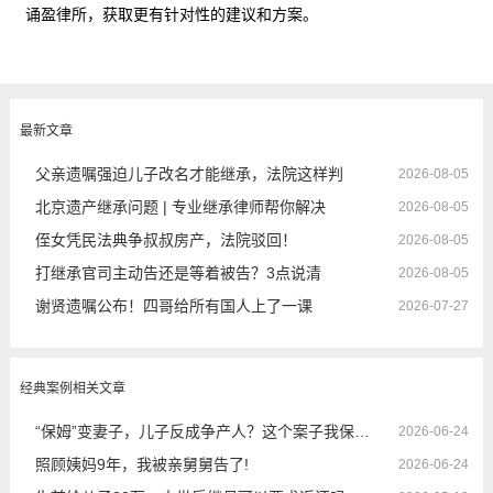
诵盈律所，获取更有针对性的建议和方案。
最新文章
父亲遗嘱强迫儿子改名才能继承，法院这样判
2026-08-05
北京遗产继承问题 | 专业继承律师帮你解决
2026-08-05
侄女凭民法典争叔叔房产，法院驳回！
2026-08-05
打继承官司主动告还是等着被告？3点说清
2026-08-05
谢贤遗嘱公布！四哥给所有国人上了一课
2026-07-27
经典案例相关文章
“保姆”变妻子，儿子反成争产人？这个案子我保住了母亲的晚年
2026-06-24
照顾姨妈9年，我被亲舅舅告了!
2026-06-24