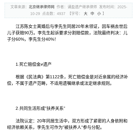
文章来源：
北京继承律师网
作者：诵盈遗产继承律师
发布时间：2025-
10-29
点击数：4937
【字号：
大
中
小
】
江苏陈女士离婚后与李先生同居20年未领证，因车祸去世后
儿子获赔90万。李先生起诉要求分割赔偿款，法院最终判决：儿
子分60%，李先生分40%！
1.死亡赔偿金≠遗产
根据《民法典》第1122条，死亡赔偿金是对近亲属的经济补
偿，不属于遗产范畴，不适用遗嘱继承或法定继承规则。
2.共同生活形成"扶养关系"
法院认定：20年同居生活中，双方形成了紧密的人身依附和
经济依赖关系，李先生可作为"被扶养人"参与分配。