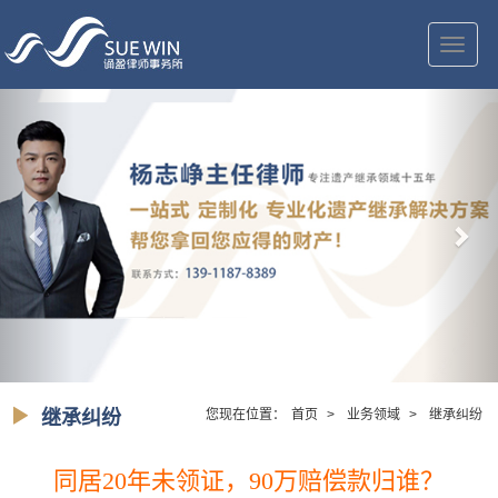
切
换
导
航
继承纠纷
您现在位置：
首页
>
业务领域
>
继承纠纷
同居20年未领证，90万赔偿款归谁？