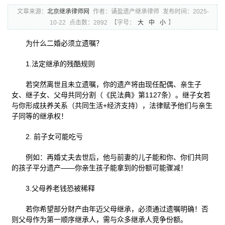
文章来源：
北京继承律师网
作者：诵盈遗产继承律师
发布时间：2025-
10-22
点击数：2892
【字号：
大
中
小
】
为什么二婚必须立遗嘱？
1.法定继承的残酷规则
若突然离世且未立遗嘱，你的遗产将由现任配偶、亲生子
女、继子女、父母共同分割（《民法典》第1127条）。继子女若
与你形成扶养关系（共同生活+经济支持），法律赋予他们与亲生
子同等的继承权！
2. 前子女可能吃亏
例如：再婚丈夫去世后，他与前妻的儿子能和你、你们共同
的孩子平分遗产——你亲生孩子能拿到的份额可能骤减！
3.父母养老钱恐被稀释
若你希望部分财产由年迈父母继承，必须通过遗嘱明确！否
则父母作为第一顺序继承人，需与众多继承人竞争份额。