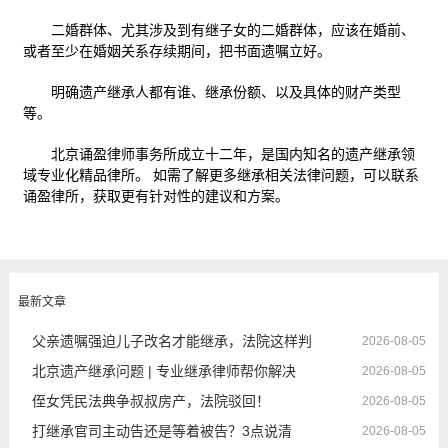
二婚群体、尤其涉及到有继子女的二婚群体，应该在婚前、
或者至少在婚姻关系存续期间，把书面遗嘱立好。
明确遗产继承人都有谁、继承份额、以及具体的财产类型
等。
北京诵盈律师事务所成立十二年，是国内知名的遗产继承领
域专业化精品律所。 如需了解更多继承相关法律问题，可以联系
诵盈律所，获取更有针对性的建议和方案。
最新文章
父亲遗嘱强迫儿子改名才能继承，法院这样判
2026-08-05
北京遗产继承问题 | 专业继承律师帮你解决
2026-08-05
侄女凭民法典争叔叔房产，法院驳回！
2026-08-05
打继承官司主动告还是等着被告？3点说清
2026-08-05