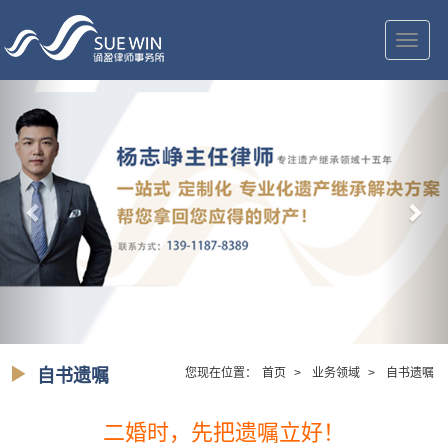
切
换
导
航
自书遗嘱
您现在位置：
首页
>
业务领域
>
自书遗嘱
二婚时，先把遗嘱立好！