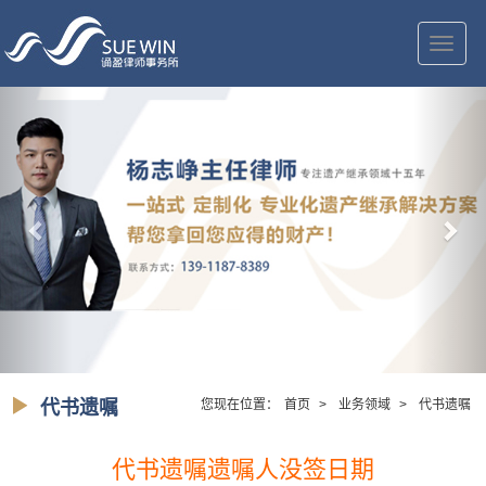
切
换
导
航
代书遗嘱
您现在位置：
首页
>
业务领域
>
代书遗嘱
代书遗嘱遗嘱人没签日期