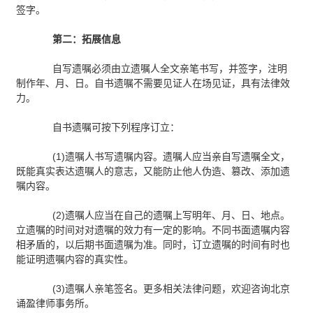
签字。
第二：拓展信息
自写遗嘱必须由立遗嘱人全文亲笔书写，并签字，注明
制作年、月、日。自书遗嘱不需要见证人在场见证，具有法律效
力。
自书遗嘱可按下列程序订立：
(1)遗嘱人书写遗嘱内容。遗嘱人应当亲自写遗嘱全文，
既能真实表达遗嘱人的意志，又能防止他人伪造、篡改、添加遗
嘱内容。
(2)遗嘱人应当在自己的遗嘱上写明年、月、日、地点。
立遗嘱的时间对对遗嘱的效力有一定的影响。不同书面遗嘱内容
相矛盾的，以后期书面遗嘱为准。同时，订立遗嘱的时间有时也
能证明遗嘱内容的真实性。
(3)遗嘱人亲笔签名。更多相关法律问题，欢迎咨询北京
诵盈律师事务所。